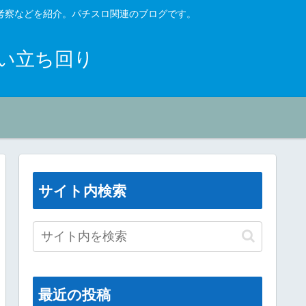
考察などを紹介。パチスロ関連のブログです。
い立ち回り
サイト内検索
最近の投稿