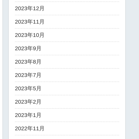
2023年12月
2023年11月
2023年10月
2023年9月
2023年8月
2023年7月
2023年5月
2023年2月
2023年1月
2022年11月