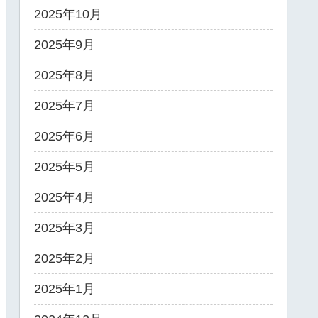
2025年10月
2025年9月
2025年8月
2025年7月
2025年6月
2025年5月
2025年4月
2025年3月
2025年2月
2025年1月