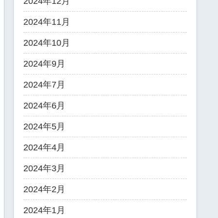
2024年12月
2024年11月
2024年10月
2024年9月
2024年7月
2024年6月
2024年5月
2024年4月
2024年3月
2024年2月
2024年1月