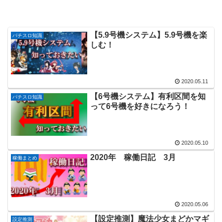
【5.9号機システム】5.9号機を楽
パチスロ知識
しむ！
2020.05.11
【6号機システム】有利区間を知
パチスロ知識
って6号機を好きになろう！
2020.05.10
2020年 稼働日記 3月
稼働まとめ
2020.05.06
【設定推測】魔法少女まどかマギ
設定推測