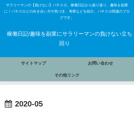
サラリーマンの【負けない】パチスロ。稼働日記から振り返り、趣味を副業
に！パチスロとの向き合い方や気づき、考察などを紹介。パチスロ関連のブロ
グです。
稼働日記/趣味を副業にサラリーマンの負けない立ち
回り
サイトマップ
お問い合わせ
その他リンク
2020-05