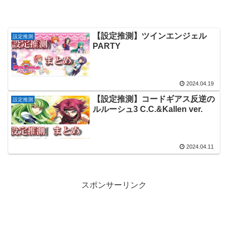
【設定推測】ツインエンジェル
設定推測
PARTY
2024.04.19
【設定推測】コードギアス反逆の
設定推測
ルルーシュ3 C.C.&Kallen ver.
2024.04.11
スポンサーリンク