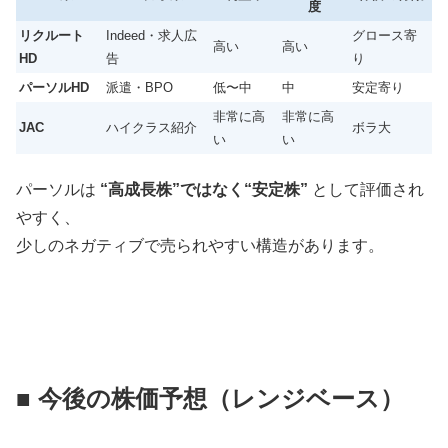
度
リクルート
Indeed・求人広
グロース寄
高い
高い
HD
告
り
パーソルHD
派遣・BPO
低〜中
中
安定寄り
非常に高
非常に高
JAC
ハイクラス紹介
ボラ大
い
い
パーソルは
“高成長株”ではなく“安定株”
として評価され
やすく、
少しのネガティブで売られやすい構造があります。
■ 今後の株価予想（レンジベース）