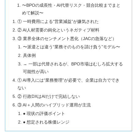
〜BPOの成長性・AI代替リスク・競合比較までまと
めて解説〜
① 一時費用による“営業減益”が嫌気された
② AI人材需要の鈍化というネガティブ材料
③ 業界全体のセンチメント悪化（JACの急落など）
〜派遣とは違う“業務そのものを請け負う”モデル〜
具体例
→ 一部は代替されるが、BPO市場はむしろ拡大する
可能性が高い
① AI導入には“業務整理”が必要で、企業は自力ででき
ない
② 行政DXはAIだけで完結しない
③ AI＋人間のハイブリッド運用が主流
● 現状の評価ポイント
● 想定される株価レンジ