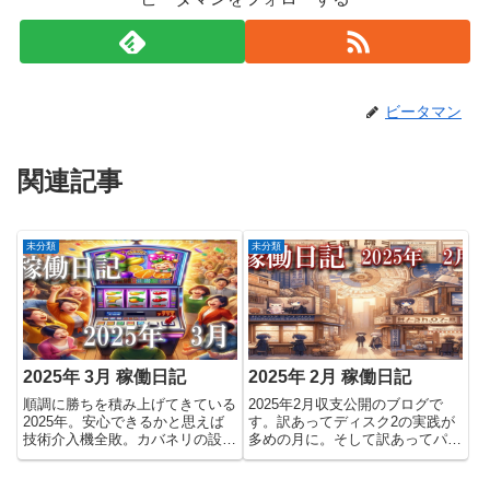
ビータマン
関連記事
未分類
未分類
2025年 3月 稼働日記
2025年 2月 稼働日記
順調に勝ちを積み上げてきている
2025年2月収支公開のブログで
2025年。安心できるかと思えば
す。訳あってディスク2の実践が
技術介入機全敗。カバネリの設定
多めの月に。そして訳あってパチ
6を捨てる。事件がいっぱいの3
ンコの収支を別途伏せる形
月実践でした～。ちな技術介入は
に・・・負けすぎや( ;∀;)