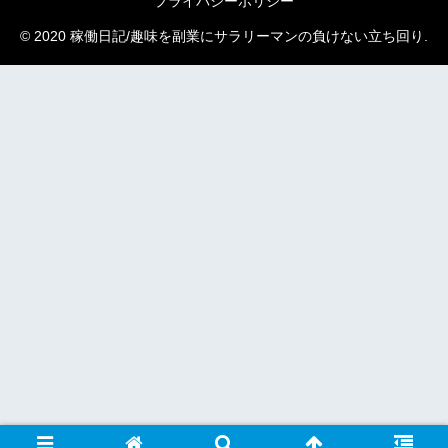
プライバシーポリシー
© 2020 稼働日記/趣味を副業にサラリーマンの負けない立ち回り.