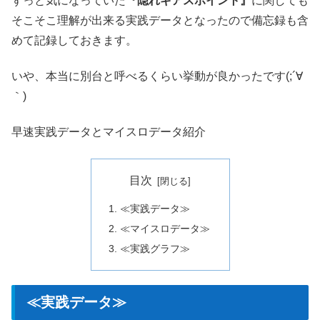
ずっと気になっていた
『隠れギアスポイント』
に関しても
そこそこ理解が出来る実践データとなったので備忘録も含
めて記録しておきます。
いや、本当に別台と呼べるくらい挙動が良かったです(;´∀
｀)
早速実践データとマイスロデータ紹介
目次
≪実践データ≫
≪マイスロデータ≫
≪実践グラフ≫
≪実践データ≫