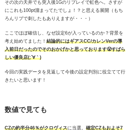
その次の天井でも突入後1Gのリプレイで虹色へ。さすが
にこれも100pt溜まってたでしょ！？と思える展開（もち
ろんリプで刺したもありえますが・・・）
ここでほぼ確信し、なぜ設定6が入っているのか？背景を
考え始めてました！
結論的にはギアスCC/カレンVerの導
入前日だったのでそのおかげかと思っております😤すばら
しい優良店(;´∀｀)
今回の実践データを見返して今後の設定判別に役立てて行
きたいと思います！
数値で見ても
CZの約半分46％がクロヴィス
に当選。
確定CZもおよそ7