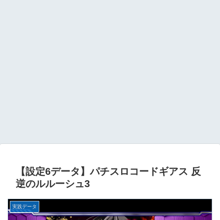
【設定6データ】パチスロコードギアス 反
逆のルルーシュ3
実践データ