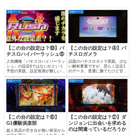
実践データ
実践データ
【この台の設定は？⑩】パ
【この台の設定は？④】パ
チスロハイパーラッシュ⑥
チスロガメラ
人気機種「パチスロハイパーラッ
話題のパチスロガメラ実践。少な
シュ」の設定6ではないかという
い解析要素ですが、恐らく設定1
予想の実践。設定推測が難しい部
のデータ。普通に勝てたけど甘い
類かと感じていましたが、仮設で
かどうかは別の話。ところで、面
ある設定推測要素があっているの
白い打ち方が見つからなかったの
実践データ
実践データ
であれば、設定6に関してはわか
だが・・・
りやすいかも？！とりあえず備忘
録も込めて記録記録！！
【この台の設定は？⑥】
【この台の設定は？②】ダ
G1優駿俱楽部
ンジョンに出会いを求める
のは間違っているだろうか
超人気店の空き台が無い状況から