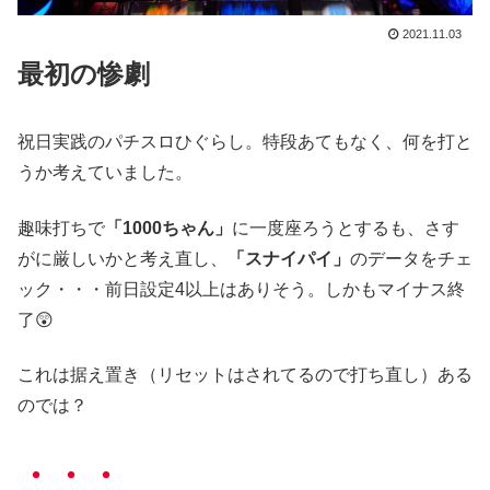
2021.11.03
最初の惨劇
祝日実践のパチスロひぐらし。特段あてもなく、何を打と
うか考えていました。
趣味打ちで
「1000ちゃん」
に一度座ろうとするも、さす
がに厳しいかと考え直し、
「スナイパイ」
のデータをチェ
ック・・・前日設定4以上はありそう。しかもマイナス終
了😲
これは据え置き（リセットはされてるので打ち直し）ある
のでは？
・・・