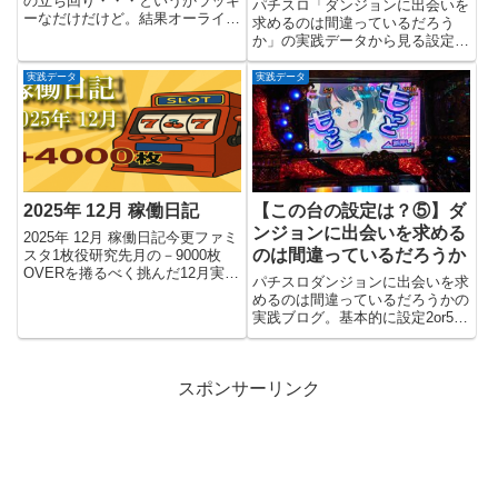
の立ち回り・・・というかラッキ
パチスロ「ダンジョンに出会いを
ーなだけだけど。結果オーライ！
求めるのは間違っているだろう
G1の設定6って意外と知られてい
か」の実践データから見る設定推
ないのよね。時間はかかるけどわ
測。簡単なようで難しい事もしば
かりやすい方だとは思う。一度、
しば・・・出玉は十分！結果は如
実践データ
実践データ
6号機のG1Ⅱを打ってからだとよ
何に⁉
りわかりやすいと思います。
2025年 12月 稼働日記
【この台の設定は？⑤】ダ
ンジョンに出会いを求める
2025年 12月 稼働日記今更ファミ
のは間違っているだろうか
スタ1枚役研究先月の－9000枚
OVERを捲るべく挑んだ12月実践
パチスロダンジョンに出会いを求
正直設定狙いでもしないと無理な
めるのは間違っているだろうかの
数値ですけど💦寒くて寒く
実践ブログ。基本的に設定2or5の
て、、、朝から実践という気分に
状況を追う事が多いです。今回も
はなれずに地元の過疎店で技術介
そんな実践。打ち始めの頃は設定
入機を打つ日々😥捲れな...
56はわかりやすいと思っていた
スポンサーリンク
のですが、最近はとんと・・・単
純に設定が下がって、中途半端に
設定2を入れられてやられている
とは思います。